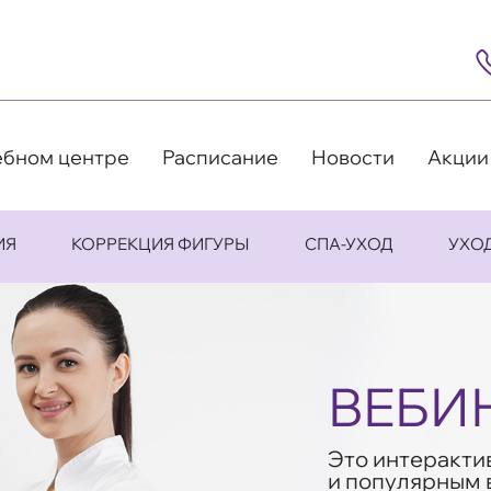
8
(4
5
63
9
ебном центре
Расписание
Новости
Акции
ИЯ
КОРРЕКЦИЯ ФИГУРЫ
СПА-УХОД
УХО
ВЕБИ
Это интеракти
и популярным 