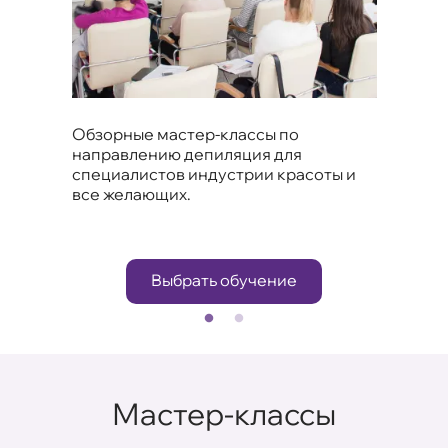
КУ
Обзорные мастер-классы по
направлению депиляция для
Специ
специалистов индустрии красоты и
обуче
все желающих.
Выбрать обучение
Мастер-классы