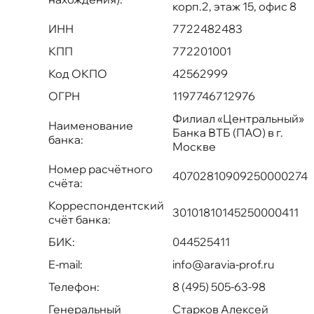
корп.2, этаж 15, офис 8
ИНН
7722482483
КПП
772201001
Код ОКПО
42562999
ОГРН
1197746712976
Филиал «Центральный»
Наименование
Банка ВТБ (ПАО) в г.
банка:
Москве
Номер расчётного
40702810909250000274
счёта:
Корреспондентский
30101810145250000411
счёт банка:
БИК:
044525411
E-mail:
info@aravia-prof.ru
Телефон:
8 (495) 505-63-98
Генеральный
Старков Алексей