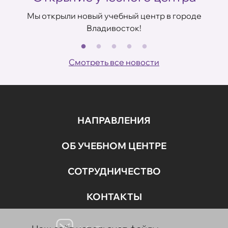
Мы открыли новый учебный центр в городе
Владивосток!
В
Смотреть все новости
НАПРАВЛЕНИЯ
ОБ УЧЕБНОМ ЦЕНТРЕ
СОТРУДНИЧЕСТВО
КОНТАКТЫ