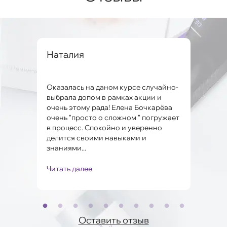
вна
Наталия
Але
Оказалась на даном курсе случайно-
Заме
ко и
выбрала допом в рамках акции и
мног
очень этому рада! Елена Бочкарёва
проб
очень "просто о сложном " погружает
Поня
в процесс. Спокойно и уверенно
Мари
.
делится своими навыками и
полу
знаниями...
Читать далее
Чита
Оставить отзыв