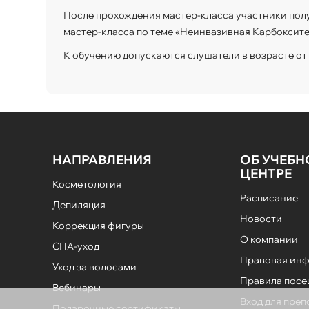
После прохождения мастер-класса участники пол
мастер-класса по теме «Неинвазивная Карбокситер
К обучению допускаются слушатели в возрасте от 1
НАПРАВЛЕНИЯ
ОБ УЧЕБ
ЦЕНТРЕ
Косметология
Расписание
Депиляция
Новости
Коррекция фигуры
О компании
СПА-уход
Правовая ин
Уход за волосами
Правила пос
Вебинары
Вход для пре
Подарочные сертификаты