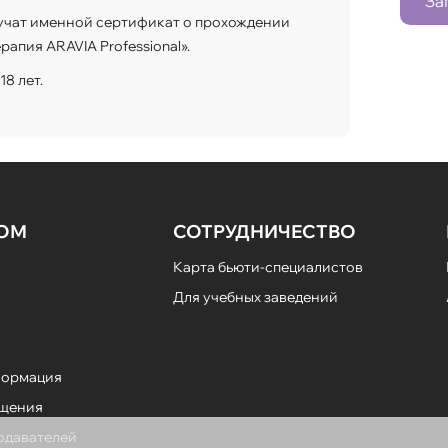
За
учат именной сертификат о прохождении
апия ARAVIA Professional».
8 лет.
НОМ
СОТРУДНИЧЕСТВО
Карта бьюти-специалистов
Для учебных заведений
формация
ещения
подавателей