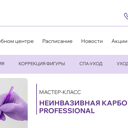
8
(4
5
63
9
ебном центре
Расписание
Новости
Акции
ИЯ
КОРРЕКЦИЯ ФИГУРЫ
СПА-УХОД
УХО
МАСТЕР-КЛАСС
НЕИНВАЗИВНАЯ КАРБО
PROFESSIONAL