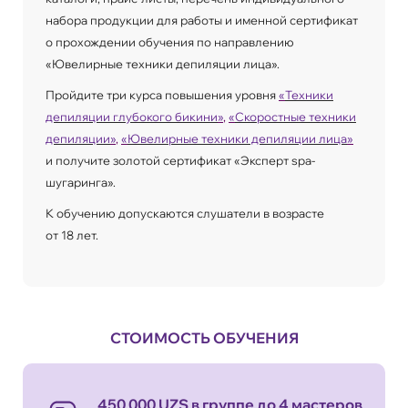
набора продукции для работы и именной сертификат
о прохождении обучения по направлению
«Ювелирные техники депиляции лица».
Пройдите три курса повышения уровня
«
Техники
депиляции глубокого бикини
»
,
«
Скоростные техники
депиляции
»
,
«
Ювелирные техники депиляции лица
»
и получите золотой сертификат «Эксперт spa-
шугаринга».
К обучению допускаются слушатели в возрасте
от 18 лет.
СТОИМОСТЬ ОБУЧЕНИЯ
450 000 UZS в группе до 4 мастеров