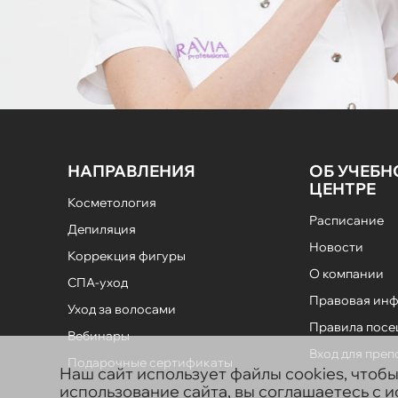
НАПРАВЛЕНИЯ
ОБ УЧЕБ
ЦЕНТРЕ
Косметология
Расписание
Депиляция
Новости
Коррекция фигуры
О компании
СПА-уход
Правовая ин
Уход за волосами
Правила пос
Вебинары
Вход для пре
Подарочные сертификаты
Наш сайт использует файлы cookies, чтоб
использование сайта, вы соглашаетесь с 