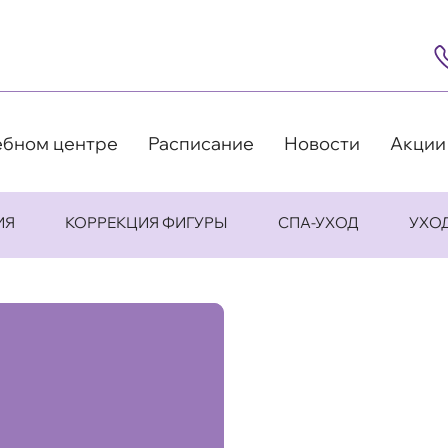
8
(4
5
63
9
ебном центре
Расписание
Новости
Акции
ИЯ
КОРРЕКЦИЯ ФИГУРЫ
СПА-УХОД
УХО