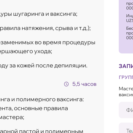
про
000
ры шугаринга и ваксинга;
Инд
UZ
вила натяжения, срыва и т.д.);
Бе
про
000
незаменимых во время процедуры
вершающего ухода;
ду за кожей после депиляции.
ЗАП
ГРУП
5,5 часов
Масте
вакси
га и полимерного ваксинга:
ента, основные правила
мастера;
харной пастой и полимерным