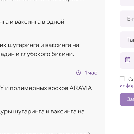
а и ваксинга в одной
ик шугаринга и ваксинга на
адин и глубокого бикини.
1 час
Со
инфо
Y и полимерных восков ARAVIA
За
уры шугаринга и ваксинга на