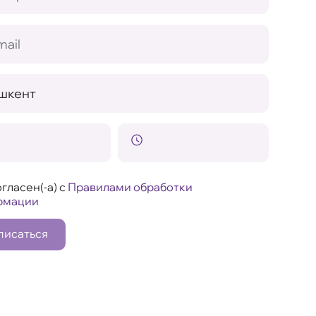
гласен(-а) с
Правилами обработки
рмации
писаться