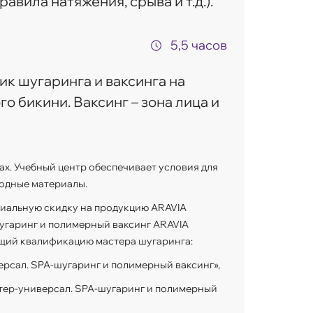
вила натяжения, срыва и т.д.).
5,5 часов
ик шугаринга и ваксинга на
о бикини. Ваксинг – зона лица и
ах. Учебный центр обеспечивает условия для
одные материалы.
иальную скидку на продукцию ARAVIA
шугаринг и полимерный ваксинг ARAVIA
ющий квалификацию мастера шугаринга:
ерсал. SPA-шугаринг и полимерный ваксинг»,
стер-универсал. SPA-шугаринг и полимерный