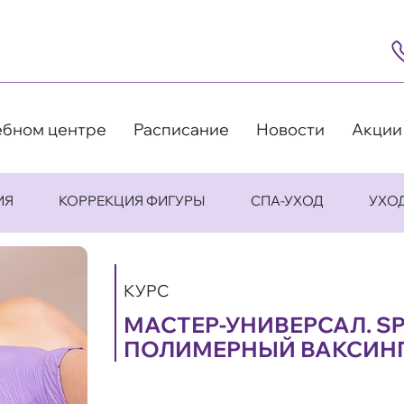
8
(4
5
63
9
ебном центре
Расписание
Новости
Акции
ИЯ
КОРРЕКЦИЯ ФИГУРЫ
СПА-УХОД
УХО
КУРС
МАСТЕР-УНИВЕРСАЛ. S
ПОЛИМЕРНЫЙ ВАКСИН