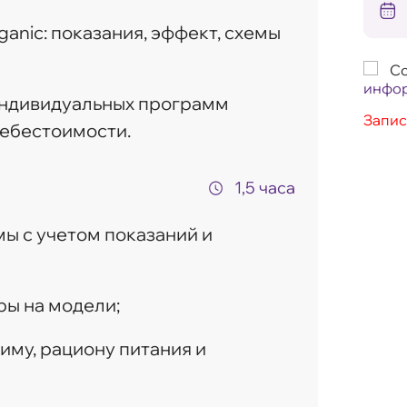
nic: показания, эффект, схемы
Со
инфо
индивидуальных программ
Запис
себестоимости.
1,5 часа
ы с учетом показаний и
ы на модели;
му, рациону питания и